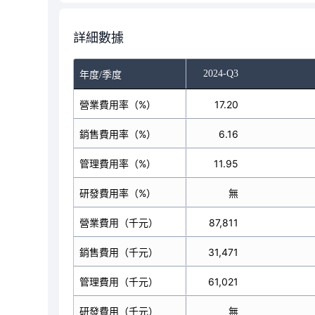
詳細數據
-Q1
2024-Q2
2024-Q3
年度/季度
營業費用率（%）
17.71
17.20
銷售費用率（%）
5.68
6.16
管理費用率（%）
11.21
11.95
研發費用率（%）
無
無
營業費用（千元）
98,984
87,811
銷售費用（千元）
31,730
31,471
管理費用（千元）
62,677
61,021
研發費用（千元）
無
無