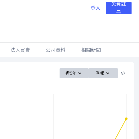
免費註
登入
冊
法人買賣
公司資料
相關新聞
近5年
季報