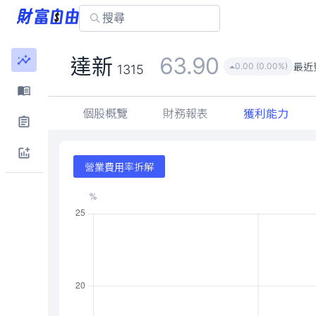
63.90
達新
最近
0.00 (0.00%)
1315
個股概覽
財務報表
獲利能力
營業費用率拆解