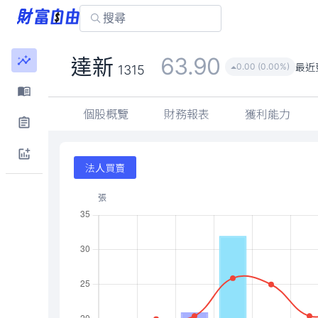
63.90
達新
最近
0.00 (0.00%)
1315
個股概覽
財務報表
獲利能力
法人買賣