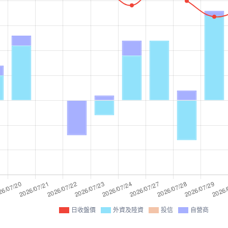
日收盤價
外資及陸資
投信
自營商