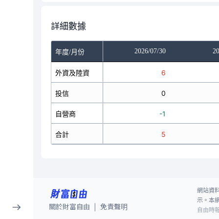
詳細數據
/28
2026/07/29
2026/07/30
20
年度/月份
-8
外資及陸資
17
6
0
投信
0
0
2
自營商
1
-1
-6
合計
18
5
網站資
示。本
關於財富自由
免責聲明
|
自由時