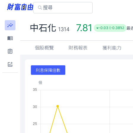
7.81
中石化
最
-0.03 (-0.38%)
1314
個股概覽
財務報表
獲利能力
利息保障倍數