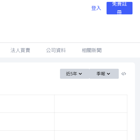
免費註
登入
冊
法人買賣
公司資料
相關新聞
近5年
季報