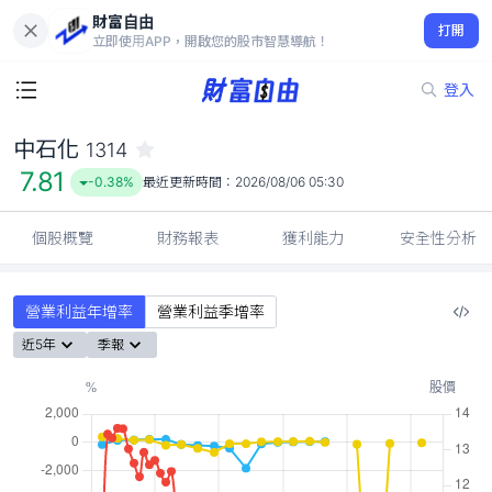
財富自由
中石化 1314
打開
7.81
-0.38%
立即使用APP，開啟您的股市智慧導航！
登入
中石化
1314
7.81
-0.38%
最近更新時間：
2026/08/06 05:30
個股概覽
財務報表
獲利能力
安全性分析
營業利益年增率
營業利益季增率
近5年
季報