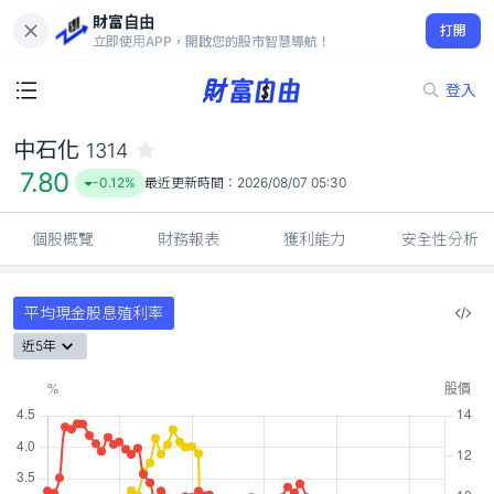
財富自由
中石化 1314
打開
7.80
-0.12%
立即使用APP，開啟您的股市智慧導航！
登入
中石化
1314
7.80
-0.12%
最近更新時間：
2026/08/07 05:30
個股概覽
財務報表
獲利能力
安全性分析
平均現金股息殖利率
近5年