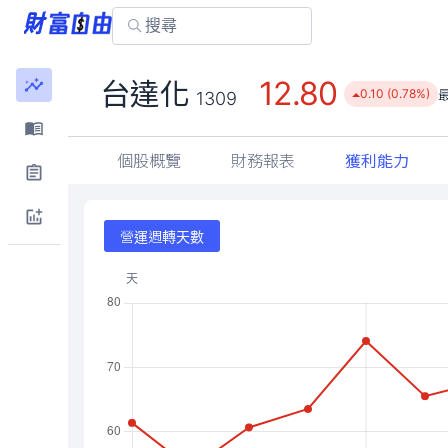
12.80
台達化
0.10 (0.78%)
1309
個股概覽
財務報表
獲利能力
營運週轉天數