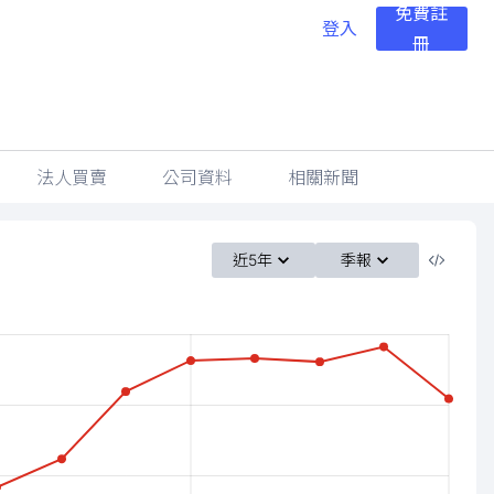
免費註
登入
冊
法人買賣
公司資料
相關新聞
近5年
季報