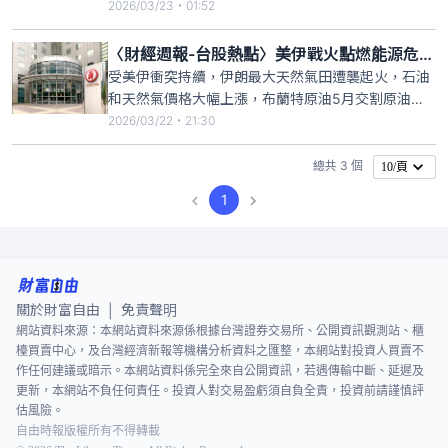
華夏（1305）、亞聚（1308）、台達化（1309）全
2026/03/23・01:52
數亮燈，截至9:32分為止，台聚股價漲停來到16.55
元，爆出4.2萬張成交量。台聚上週五舉行法說會，
〈財經週報-台股熱點〉美伊戰火點燃能源危機 二線塑化股直衝漲停
台聚指出目前庫存可支應約40天，正在積極從現貨
受美伊衝突持續，伊朗最大天然氣田遭襲起火，石油
和天然氣價格大幅上漲，布蘭特原油5月交割原油期
貨價格19日單日大漲近11%、每桶飆上119.11美元；
2026/03/22・21:30
二線塑化股包括台聚（1304）、亞聚（1308）、華
夏（1305）、台達化（1309）、東聯（1710）直衝
總共 3 個
10/頁
漲停。
1
關於財富自由
免責聲明
|
網站資料來源：本網站資料來源係根據台灣證券交易所、公開資訊觀測站、櫃
檯買賣中心，及台灣經濟新報等機構分析資料之匯整，本網站對投資人買賣不
作任何建議或暗示。本網站資料係完全來自公開資訊，若遇傳輸中斷、延遲及
更新，本網站不負任何責任。投資人對交易盈虧須自負全責，投資前請謹慎評
估風險。
自由時報版權所有不得轉載