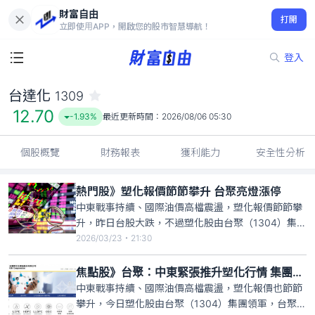
財富自由
台達化 1309
打開
12.70
-1.93%
立即使用APP，開啟您的股市智慧導航！
登入
台達化
1309
12.70
-1.93%
最近更新時間：
2026/08/06 05:30
個股概覽
財務報表
獲利能力
安全性分析
熱門股》塑化報價節節攀升 台聚亮燈漲停
中東戰事持續、國際油價高檔震盪，塑化報價節節攀
升，昨日台股大跌，不過塑化股由台聚（1304）集團
領軍，包括台聚、華夏（1305）、亞聚（1308）、
2026/03/23・21:30
台達化（1309）全數亮燈漲停，台聚終場爆出近6萬
張成交量、收在漲停價16.55元。台聚上週五舉行法
焦點股》台聚：中東緊張推升塑化行情 集團全面亮燈
說會，表態目前成品庫存可支應約40天，原料可望支
中東戰事持續、國際油價高檔震盪，塑化報價也節節
應至
攀升，今日塑化股由台聚（1304）集團領軍，台聚、