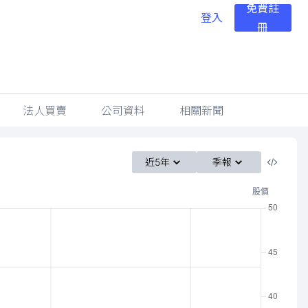
免費註
登入
冊
法人買賣
公司資料
相關新聞
近5年
季報