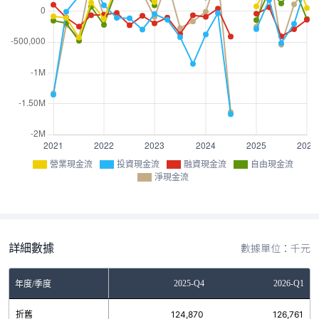
營業現金流
投資現金流
融資現金流
自由現金流
淨現金流
詳細數據
數據單位：千元
Q2
2025-Q3
2025-Q4
2026-Q1
年度/季度
4
折舊
120,147
124,870
126,761