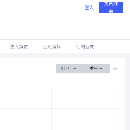
免費註
登入
冊
法人買賣
公司資料
相關新聞
近5年
季報