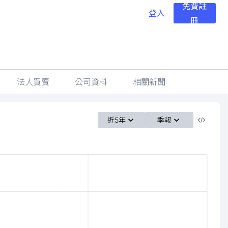
免費註
登入
冊
法人買賣
公司資料
相關新聞
近5年
季報