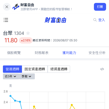
財富自由
台聚 1304
打開
11.80
2.16%
立即使用APP，開啟您的股市智慧導航！
登入
台聚
1304
11.80
2.16%
最近更新時間：
2026/08/07 05:30
個股概覽
財務報表
獲利能力
安全性分析
營運週轉
固定資產週轉
總資產週轉
近5年
季報