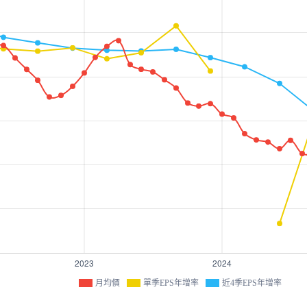
月均價
單季EPS年增率
近4季EPS年增率