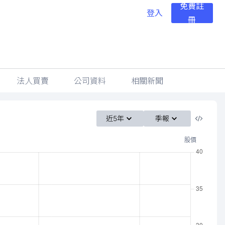
免費註
登入
冊
法人買賣
公司資料
相關新聞
近5年
季報