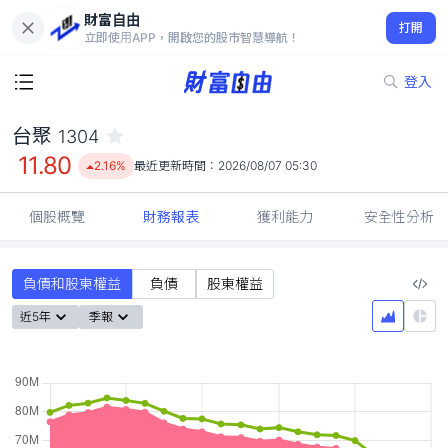
財富自由
台聚 1304
打開
11.80
2.16%
立即使用APP，開啟您的股市智慧導航！
登入
台聚
1304
11.80
2.16%
最近更新時間：
2026/08/07 05:30
個股概覽
財務報表
獲利能力
安全性分析
負債和股東權益
負債
股東權益
近5年
季報