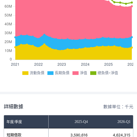
流動負債
長期負債
淨值
總負債+淨值
詳細數據
數據單位：千元
Q2
2025-Q3
2025-Q4
2026-Q1
年度/季度
4
短期借款
5,392,469
3,590,616
4,624,315