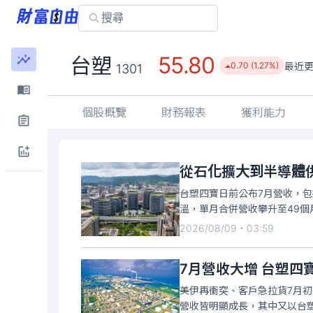
55.80
台塑
最近
0.70 (1.27%)
1301
個股概覽
財務報表
獲利能力
從石化擴大到半導體
台塑四寶日前公布7月營收，包
溫，單月合併營收攀升至49
2026/08/09・03:59
7月營收大增 台塑四
美伊再衝突、客戶急拉貨7月初
營收皆明顯成長，其中又以台塑