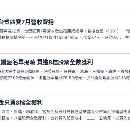
台塑四寶7月營收齊揚
客戶急拉貨，台塑四寶7月營收繳出亮麗成績單，包括台塑（1301）、南亞（
長幅度排名第一。台塑7月營收152.94億元、月增9.4％。台塑表示，
護盤名單揭曉 買進8檔股票全數獲利
，這次集中買進8檔股票，包括台塑、台達電、鴻海、台積電、廣達、聯發
積電77.02億元最多、出售股票獲利76.59億元，加計獲配現金股利1.13
金只買8檔全獲利
、鴻海、廣達、聯發科、富邦金及日月光投控國安基金公告第九次護盤明
光投控，八檔股票全數獲利；合計買入股票成本一二二．五億元，以買入