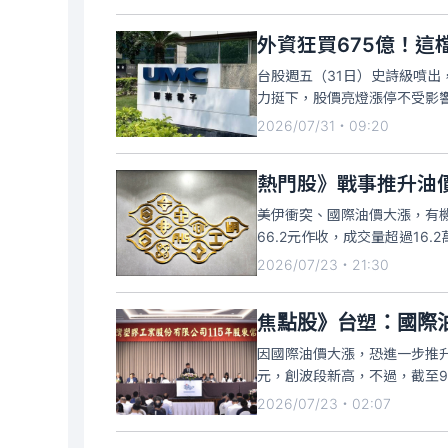
外資狂買675億！這
台股週五（31日）史詩級噴出
力挺下，股價亮燈漲停不受影響，
2026/07/31・09:20
熱門股》戰事推升油
美伊衝突、國際油價大漲，有機
66.2元作收，成交量超過1
2026/07/23・21:30
焦點股》台塑：國際
因國際油價大漲，恐進一步推升
元，創波段新高，不過，截至9:
2026/07/23・02:07