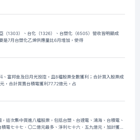
1303）、台化（1326）、台塑化（6505）營收皆明顯成
主要是7月台塑化乙烯供應量比6月增加，使得
科、富邦金及日月光投控，且8檔股票全數獲利；合計買入股票成
億元，合計買賣台積電獲利77.72億元，占
細，這次集中買進八檔股票，包括台塑、台達電、鴻海、台積電、
台積電七十七．〇二億元最多、淨利七十六．五九億元，加計獲配