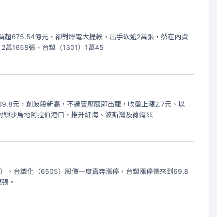
買超675.54億元，卻對聯電大提款，出手砍逾2萬張，然在內資
1658張、台塑（1301）1萬45
9.8元，創波段新高，不過賣壓隨即出籠，收盤上漲2.7元、以
或封鎖沙烏地阿拉伯港口，推升紅海、波斯灣及荷姆茲
）、台塑化（6505）股價一度直奔漲停，台塑漲停價來到69.8
萬張。