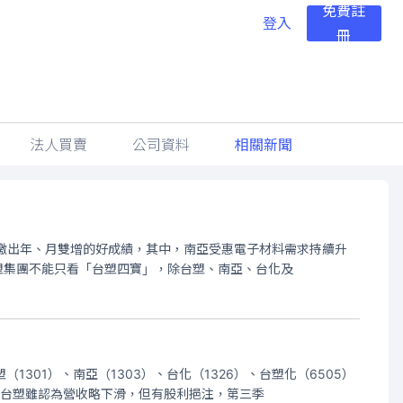
免費註
登入
冊
法人買賣
公司資料
相關新聞
5）均繳出年、月雙增的好成績，其中，南亞受惠電子材料需求持續升
塑集團不能只看「台塑四寶」，除台塑、南亞、台化及
01）、南亞（1303）、台化（1326）、台塑化（6505）
，台塑雖認為營收略下滑，但有股利挹注，第三季