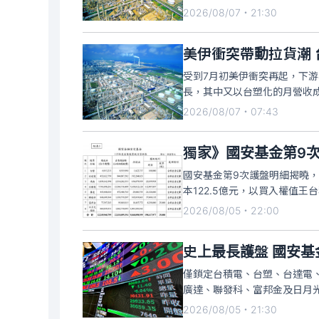
2026/08/07・21:30
美伊衝突帶動拉貨潮 
受到7月初美伊衝突再起，下游
長，其中又以台塑化的月營收成
2026/08/07・07:43
獨家》國安基金第9次
國安基金第9次護盤明細揭曉
本122.5億元，以買入權值王台
2026/08/05・22:00
史上最長護盤 國安基
僅鎖定台積電、台塑、台達電
廣達、聯發科、富邦金及日月
現金
2026/08/05・21:30