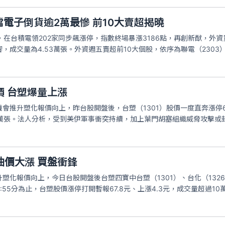
檔電子倒貨逾2萬最慘 前10大賣超揭曉
，在台積電領202家同步飆漲停，指數終場暴漲3186點，再創新猷，外資
成交量為4.53萬張。外資週五賣超前10大個股，依序為聯電（2303）2萬
價 台塑爆量上漲
會推升塑化報價向上，昨台股開盤後，台塑（1301）股價一度直奔漲停6
6.2萬張。法人分析，受到美伊軍事衝突持續，加上葉門胡塞組織威脅攻擊
油價大漲 買盤衝鋒
塑化報價向上，今日台股開盤後台塑四寶中台塑（1301）、台化（1326
55分為止，台塑股價漲停打開暫報67.8元、上漲4.3元，成交量超過10