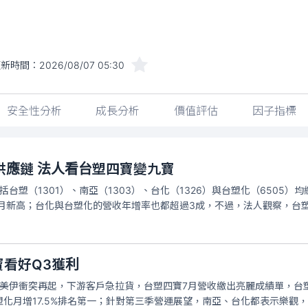
更新時間：
2026/08/07 05:30
安全性分析
成長分析
價值評估
因子指標
供應鏈 法人看台塑四寶變九寶
括台塑（1301）、南亞（1303）、台化（1326）與台塑化（650
個月新高；台化與台塑化的營收年增率也都超過3成，不過，法人觀察，台
寶看好Q3獲利
美伊衝突再起，下游客戶急拉貨，台塑四寶7月營收繳出亮麗成績單，台塑（13
化月增17.5%排名第一；針對第三季營運展望，南亞、台化都表示樂觀