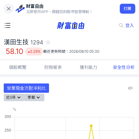
財富自由
漢田生技 1294
打開
58.10
2.29%
立即使用APP，開啟您的股市智慧導航！
登入
漢田生技
1294
58.10
2.29%
最近更新時間：
2026/08/10 05:30
個股概覽
財務報表
獲利能力
安全性分析
營業現金流對淨利比
近5年
季報