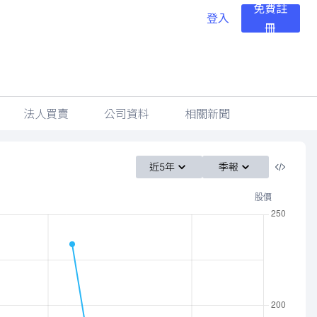
免費註
登入
冊
法人買賣
公司資料
相關新聞
近5年
季報