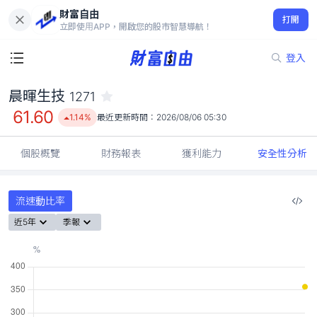
財富自由
晨暉生技 1271
打開
61.60
1.14%
立即使用APP，開啟您的股市智慧導航！
登入
晨暉生技
1271
61.60
1.14%
最近更新時間：
2026/08/06 05:30
個股概覽
財務報表
獲利能力
安全性分析
流速動比率
近5年
季報