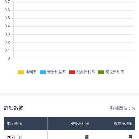
毛利率
營業利益率
稅前淨利率
稅後淨利率
詳細數據
數據單位：%
率
年度/季度
營業利益率
稅後淨利率
稅前淨利率
無
2021-Q2
無
無
無