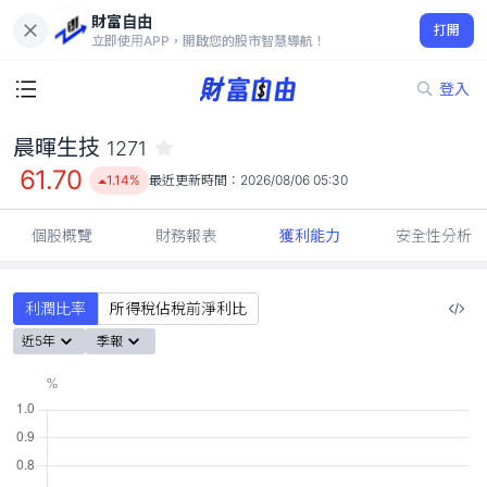
財富自由
晨暉生技 1271
打開
61.70
1.14%
立即使用APP，開啟您的股市智慧導航！
登入
晨暉生技
1271
61.70
1.14%
最近更新時間：
2026/08/06 05:30
個股概覽
財務報表
獲利能力
安全性分析
利潤比率
所得稅佔稅前淨利比
近5年
季報