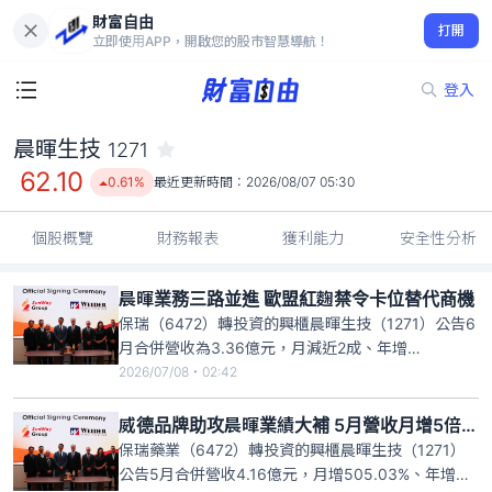
財富自由
晨暉生技 1271
打開
62.10
0.61%
立即使用APP，開啟您的股市智慧導航！
登入
晨暉生技
1271
62.10
0.61%
最近更新時間：
2026/08/07 05:30
個股概覽
財務報表
獲利能力
安全性分析
晨暉業務三路並進 歐盟紅麴禁令卡位替代商機
保瑞（6472）轉投資的興櫃晨暉生技（1271）公告6
月合併營收為3.36億元，月減近2成、年增
356.81%。晨暉表示，6月營收大幅年增，主要是反
2026/07/08・02:42
映今年5月起併入子公司Weider Global Nutrition,
LLC營收貢獻，至於營收出現月減，則是因為5月營
威德品牌助攻晨暉業績大補 5月營收月增5倍、年增3.8倍
收受惠美國好市多促銷活動帶動出貨
保瑞藥業（6472）轉投資的興櫃晨暉生技（1271）
公告5月合併營收4.16億元，月增505.03%、年增