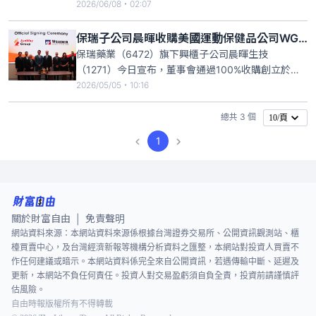
380.79％，主要受惠於併購Weider Global
2026/06/08・02:07
Nutrition（以下簡稱WGN）併入合併報表貢獻，相較
合併前晨暉單月營收約6000萬至9000萬元的營收區
保瑞子公司晨暉收購美國運動保健品公司WGN 躍升台灣前三大保健品公司
間呈現跳躍式成長。
保瑞藥業（6472）旗下興櫃子公司晨暉生技
（1271）今日宣布，董事會通過100%收購創立於美
國亞利桑那州的運動保健品領導品牌Weider Global
2026/05/05・10:16
Nutrition（以下簡稱WGN），簽約日即日交割。此案
以5000萬美元現金作為基礎對價，於交割時一次支
總共 3 個
10/頁
付；另約1200萬美元將視交割後12個月
1
關於財富自由
免責聲明
|
網站資料來源：本網站資料來源係根據台灣證券交易所、公開資訊觀測站、櫃
檯買賣中心，及台灣經濟新報等機構分析資料之匯整，本網站對投資人買賣不
作任何建議或暗示。本網站資料係完全來自公開資訊，若遇傳輸中斷、延遲及
更新，本網站不負任何責任。投資人對交易盈虧須自負全責，投資前請謹慎評
估風險。
自由時報版權所有不得轉載