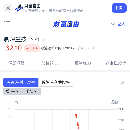
財富自由
晨暉生技 1271
打開
62.10
0.61%
立即使用APP，開啟您的股市智慧導航！
登入
晨暉生技
1271
62.10
0.61%
最近更新時間：
2026/08/07 05:30
個股概覽
財務報表
獲利能力
安全性分析
稅後淨利年增率
稅後淨利季增率
近5年
季報