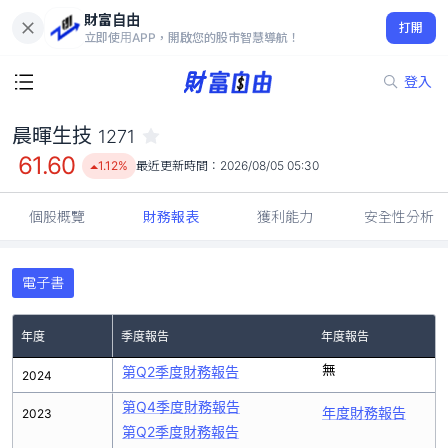
財富自由
晨暉生技 1271
打開
61.60
1.12%
立即使用APP，開啟您的股市智慧導航！
登入
晨暉生技
1271
61.60
1.12%
最近更新時間：
2026/08/05 05:30
個股概覽
財務報表
獲利能力
安全性分析
電子書
年度
季度報告
年度報告
無
第Q2季度財務報告
2024
第Q4季度財務報告
年度財務報告
2023
第Q2季度財務報告