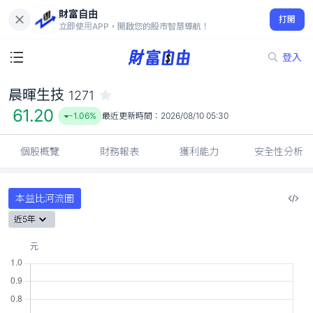
財富自由
晨暉生技 1271
打開
61.20
-1.06%
立即使用APP，開啟您的股市智慧導航！
登入
晨暉生技
1271
61.20
-1.06%
最近更新時間：
2026/08/10 05:30
個股概覽
財務報表
獲利能力
安全性分析
本益比河流圖
近5年