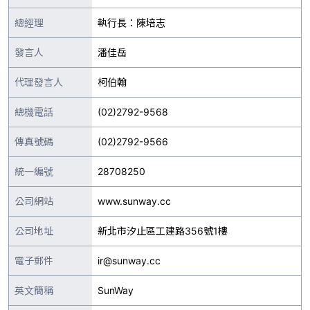
總經理
執行長：陳培志
發言人
潘佳岳
代理發言人
柯伯翰
總機電話
(02)2792-9568
傳真號碼
(02)2792-9566
統一編號
28708250
公司網站
www.sunway.cc
公司地址
新北市汐止區工建路356號1樓
電子郵件
ir@sunway.cc
英文簡稱
SunWay