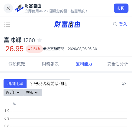
財富自由
富味鄉 1260
打開
26.95
2.54%
立即使用APP，開啟您的股市智慧導航！
登入
富味鄉
1260
26.95
2.54%
最近更新時間：
2026/08/06 05:30
個股概覽
財務報表
獲利能力
安全性分析
利潤比率
所得稅佔稅前淨利比
近5年
季報