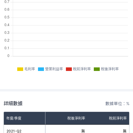
毛利率
營業利益率
稅前淨利率
稅後淨利率
詳細數據
數據單位：%
率
年度/季度
營業利益率
稅後淨利率
稅前淨利率
無
2021-Q2
無
無
無