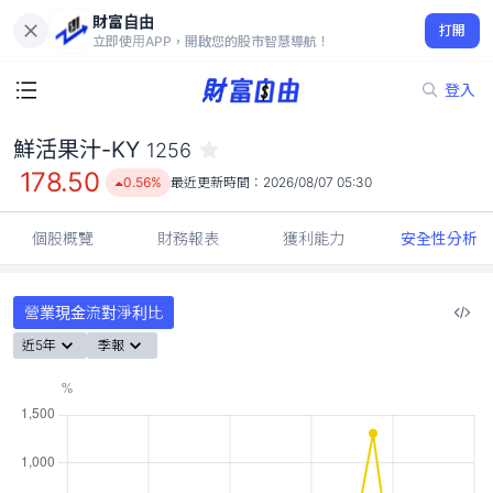
財富自由
鮮活果汁-KY 1256
打開
178.50
0.56%
立即使用APP，開啟您的股市智慧導航！
登入
鮮活果汁-KY
1256
178.50
0.56%
最近更新時間：
2026/08/07 05:30
個股概覽
財務報表
獲利能力
安全性分析
營業現金流對淨利比
近5年
季報