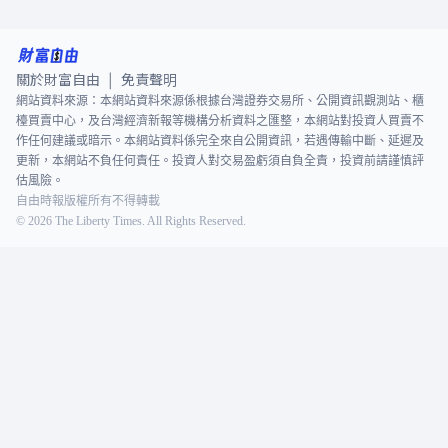
關於財富自由
免責聲明
|
網站資料來源：本網站資料來源係根據台灣證券交易所、公開資訊觀測站、櫃
檯買賣中心，及台灣經濟新報等機構分析資料之匯整，本網站對投資人買賣不
作任何建議或暗示。本網站資料係完全來自公開資訊，若遇傳輸中斷、延遲及
更新，本網站不負任何責任。投資人對交易盈虧須自負全責，投資前請謹慎評
估風險。
自由時報版權所有不得轉載
©
2026
The Liberty Times. All Rights Reserved.