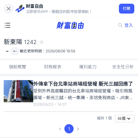
財富自由
新東陽 1242
打開
-
立即使用APP，開啟您的股市智慧導航！
登入
新東陽
1242
-
-
最近更新時間：
2026/08/06 19:59
個股概覽
財務報表
獲利能力
安全性分析
外傳拿下台北車站商場經營權 新光三越回應了
受到外界高度矚目的台北車站商場經營權，吸引微風
廣場、新光三越、統一集團、澎坊免稅商店、JR東日
本、潤泰、新東陽、誠品等八家業者搶標，昨日台鐵
2026/04/23・14:07
召開評選會議，今日傳出由百貨龍頭新光三越成功拿
下台北車站商場15年經營權，力拚續約的微風廣場以
總共 1 個
10/頁
些微分數之差飲恨。
1