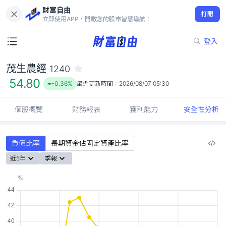
財富自由
茂生農經 1240
打開
54.80
-0.36%
立即使用APP，開啟您的股市智慧導航！
登入
茂生農經
1240
54.80
-0.36%
最近更新時間：
2026/08/07 05:30
個股概覽
財務報表
獲利能力
安全性分析
負債比率
長期資金佔固定資產比率
近5年
季報