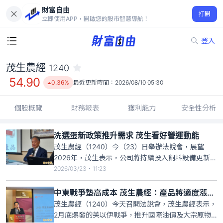
財富自由
茂生農經 1240
打開
54.90
0.36%
立即使用APP，開啟您的股市智慧導航！
登入
茂生農經
1240
54.90
0.36%
最近更新時間：
2026/08/10 05:30
個股概覽
財務報表
獲利能力
安全性分析
洗選蛋新政策推升需求 茂生看好營運動能
茂生農經（1240）今（23）日舉辦法說會，展望
2026年，茂生表示，公司將持續投入飼料設備更新、
豬場整建及尋找蛋雞場，並升級養殖環境，以提升營
2026/03/23・11:23
運效率與食品安全水準。此外，農業部於今年2月公
告擴大洗選蛋政策，達一定規模連鎖餐飲、早餐及烘
中東戰爭墊高成本 茂生農經：產品將適度漲價反映
焙業者使用洗選鮮蛋要有噴印日期來源，進一步提升
茂生農經（1240）今天召開法說會，茂生農經表示，
食品安全並增強消費
2月底爆發的美以伊戰爭，推升國際油價及大宗原物