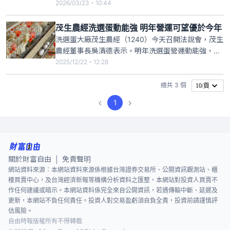
料價格大漲，對飼料與食品產業成本帶來壓力，產品
2026/03/23・10:44
售價可能適度反映成本變動。茂生農經去年合併營收
達27.4億元，稅後淨利2.15億元，每股盈餘4.86元，
茂生農經洗選蛋動能強 明年營運可望優於今年
創下歷史新高，董事會決議每股配發3元現金股利及
洗選蛋大廠茂生農經（1240）今天召開法說會，茂生
0.5
農經董事長吳清德表示，明年洗選蛋營運動能強，雞
肉價格有機會比今年好，認為明年營運有望優於今
2025/12/22・12:28
年。茂生農經前11月合併營收達25.03億元，年減
3.61%；前3季稅後淨利約1.7億元，年增率33.67%，
總共 3 個
10/頁
每股盈餘3.84元，創同期歷史新高。
1
關於財富自由
免責聲明
|
網站資料來源：本網站資料來源係根據台灣證券交易所、公開資訊觀測站、櫃
檯買賣中心，及台灣經濟新報等機構分析資料之匯整，本網站對投資人買賣不
作任何建議或暗示。本網站資料係完全來自公開資訊，若遇傳輸中斷、延遲及
更新，本網站不負任何責任。投資人對交易盈虧須自負全責，投資前請謹慎評
估風險。
自由時報版權所有不得轉載