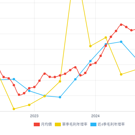
月均價
單季毛利年增率
近4季毛利年增率