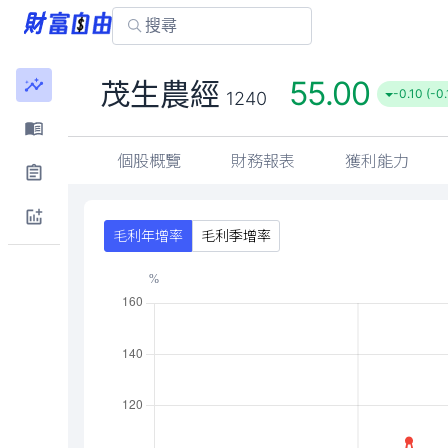
55.00
茂生農經
-0.10 (-0
1240
個股概覽
財務報表
獲利能力
毛利年增率
毛利季增率