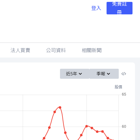
免費註
登入
冊
法人買賣
公司資料
相關新聞
近5年
季報