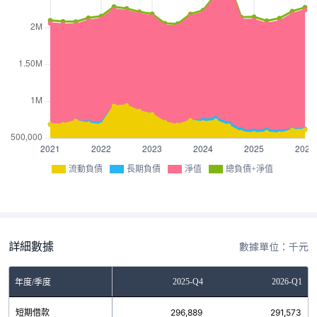
流動負債
長期負債
淨值
總負債+淨值
詳細數據
數據單位：千元
Q2
2025-Q3
2025-Q4
2026-Q1
年度/季度
9
短期借款
216,057
296,889
291,573