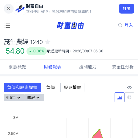
財富自由
茂生農經 1240
打開
54.80
-0.36%
立即使用APP，開啟您的股市智慧導航！
登入
茂生農經
1240
54.80
-0.36%
最近更新時間：
2026/08/07 05:30
個股概覽
財務報表
獲利能力
安全性分析
負債和股東權益
負債
股東權益
近5年
季報