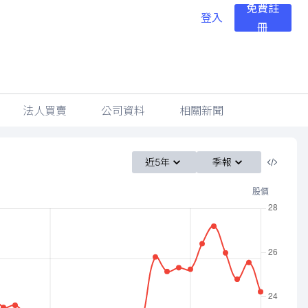
免費註
登入
冊
法人買賣
公司資料
相關新聞
近5年
季報