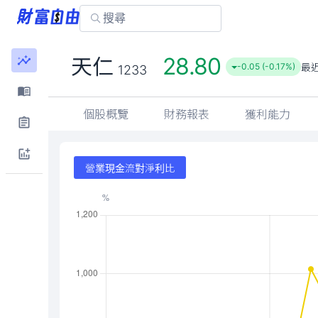
28.80
天仁
最
-0.05 (-0.17%)
1233
個股概覽
財務報表
獲利能力
營業現金流對淨利比