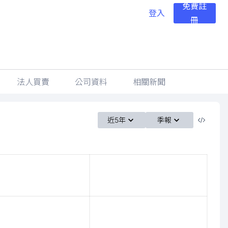
免費註
登入
冊
法人買賣
公司資料
相關新聞
近5年
季報