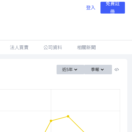
免費註
登入
冊
法人買賣
公司資料
相關新聞
近5年
季報