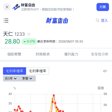
財富自由
天仁 1233
打開
28.80
-0.17%
立即使用APP，開啟您的股市智慧導航！
登入
天仁
1233
28.80
-0.17%
最近更新時間：
2026/08/07 05:30
個股概覽
財務報表
獲利能力
安全性分析
毛利年增率
毛利季增率
近5年
季報