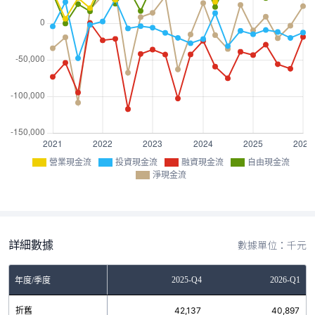
營業現金流
投資現金流
融資現金流
自由現金流
淨現金流
詳細數據
數據單位：千元
Q2
2025-Q3
2025-Q4
2026-Q1
年度/季度
1
折舊
42,982
42,137
40,897