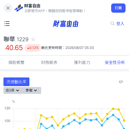
財富自由
聯華 1229
打開
40.65
0.12%
立即使用APP，開啟您的股市智慧導航！
登入
聯華
1229
40.65
0.12%
最近更新時間：
2026/08/07 05:30
個股概覽
財務報表
獲利能力
安全性分析
流速動比率
近5年
季報