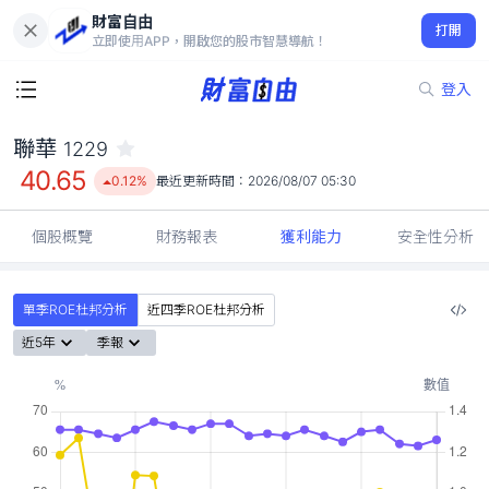
財富自由
聯華 1229
打開
40.65
0.12%
立即使用APP，開啟您的股市智慧導航！
登入
聯華
1229
40.65
0.12%
最近更新時間：
2026/08/07 05:30
個股概覽
財務報表
獲利能力
安全性分析
單季ROE杜邦分析
近四季ROE杜邦分析
近5年
季報