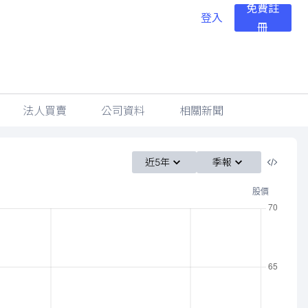
免費註
登入
冊
法人買賣
公司資料
相關新聞
近5年
季報