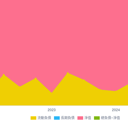
流動負債
長期負債
淨值
總負債+淨值