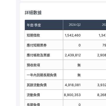
詳細數據
2023-Q4
2024-Q1
2024-Q2
20
年度/季度
1,421,038
短期借款
1,747,472
1,542,460
1,34
49,993
應付短期票券
19,987
0
7
,064,340
應付帳款及票據
1,691,691
2,439,812
2,90
無
預收款項
無
無
無
一年內到期長期負債
無
無
,093,940
其餘流動負債
3,905,465
4,918,081
3,93
7,629,311
流動負債
7,364,615
8,900,353
8,26
0
長期負債
0
0