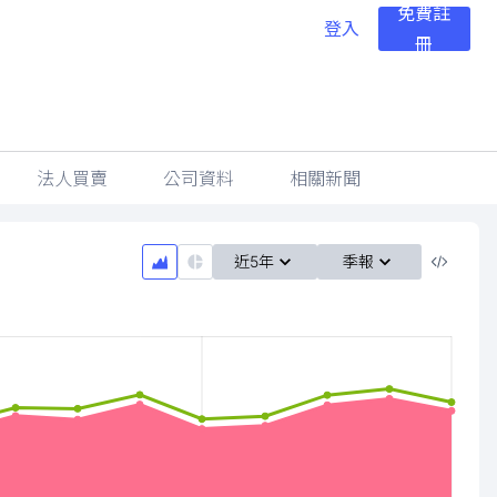
免費註
登入
冊
法人買賣
公司資料
相關新聞
近5年
季報