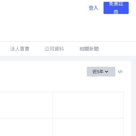
免費註
登入
冊
法人買賣
公司資料
相關新聞
近5年