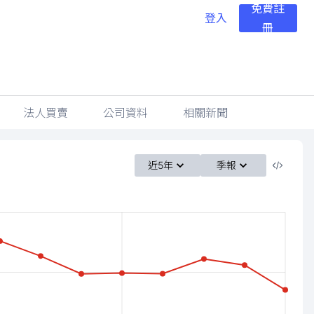
免費註
登入
冊
法人買賣
公司資料
相關新聞
近5年
季報