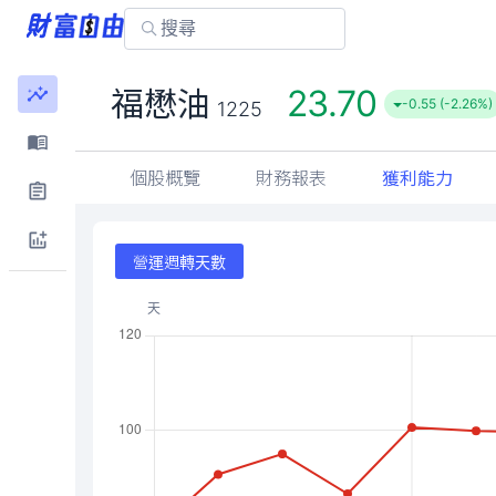
23.70
福懋油
-0.55 (-2.26%)
1225
個股概覽
財務報表
獲利能力
營運週轉天數