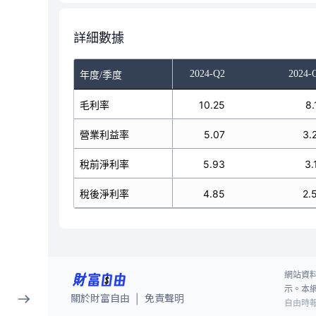
詳細數據
023-Q4
2024-Q1
2024-Q2
2024-
年度/季度
9.76
毛利率
7.14
10.25
8.
4.78
營業利益率
2.61
5.07
3.
5.06
稅前淨利率
2.90
5.93
3.
4.17
稅後淨利率
2.42
4.85
2.
網站資
示。本
關於財富自由
免責聲明
|
自由時