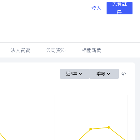
免費註
登入
冊
法人買賣
公司資料
相關新聞
近5年
季報