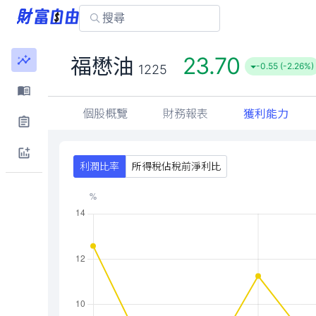
23.70
福懋油
-0.55 (-2.26%)
1225
個股概覽
財務報表
獲利能力
利潤比率
所得稅佔稅前淨利比