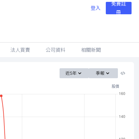
免費註
登入
冊
法人買賣
公司資料
相關新聞
近5年
季報