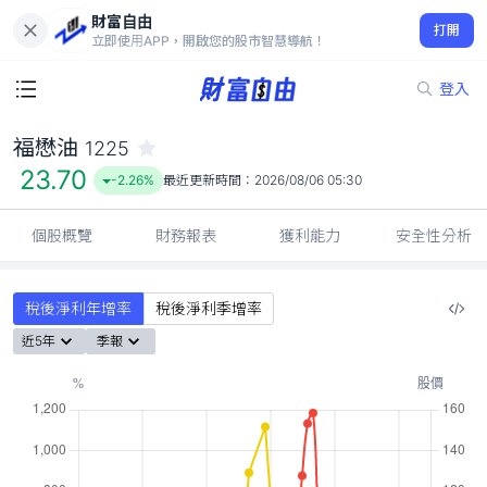
財富自由
福懋油 1225
打開
23.70
-2.26%
立即使用APP，開啟您的股市智慧導航！
登入
福懋油
1225
23.70
-2.26%
最近更新時間：
2026/08/06 05:30
個股概覽
財務報表
獲利能力
安全性分析
稅後淨利年增率
稅後淨利季增率
近5年
季報