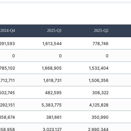
2024-Q4
2025-Q1
2025-Q2
291,593
1,613,544
778,746
0
0
0
,785,102
1,668,905
1,532,404
,712,711
1,618,731
1,506,356
502,745
482,595
308,322
,292,151
5,383,775
4,125,828
358,674
381,661
350,990
058,958
3,023,127
2,990,344