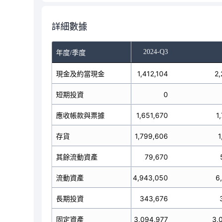
詳細數據
-Q1
2024-Q2
2024-Q3
年度/季度
現金及約當現金
875,417
1,412,104
2,
短期投資
0
0
應收帳款與票據
1,631,510
1,651,670
1
存貨
2,029,153
1,799,606
1
其餘流動資產
192,593
79,670
4,728,673
流動資產
4,943,050
6
長期投資
332,579
343,676
固定資產
3,113,850
3,094,977
3,