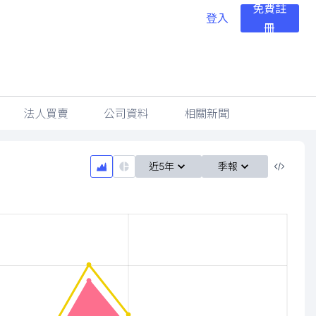
免費註
登入
冊
法人買賣
公司資料
相關新聞
近5年
季報