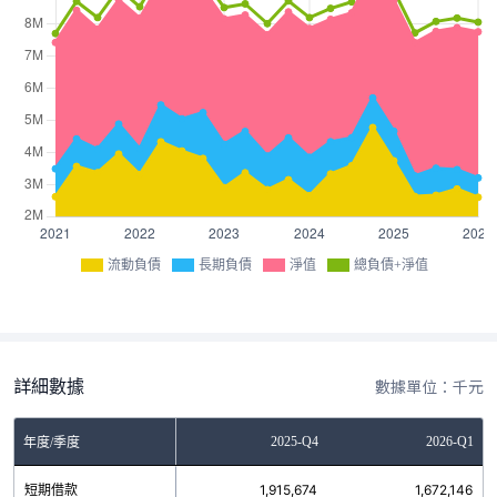
流動負債
長期負債
淨值
總負債+淨值
詳細數據
數據單位：千元
Q2
2025-Q3
2025-Q4
2026-Q1
年度/季度
8
短期借款
1,888,124
1,915,674
1,672,146