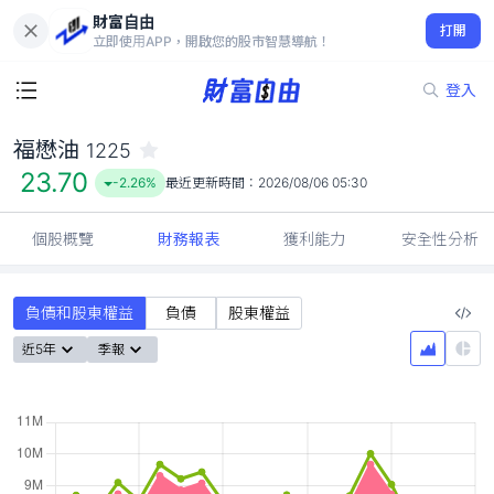
財富自由
福懋油 1225
打開
23.70
-2.26%
立即使用APP，開啟您的股市智慧導航！
登入
福懋油
1225
23.70
-2.26%
最近更新時間：
2026/08/06 05:30
個股概覽
財務報表
獲利能力
安全性分析
負債和股東權益
負債
股東權益
近5年
季報