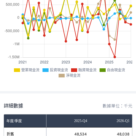
營業現金流
投資現金流
融資現金流
自由現金流
淨現金流
詳細數據
數據單位：千元
Q2
2025-Q3
2025-Q4
2026-Q1
年度/季度
7
折舊
49,222
48,534
48,038