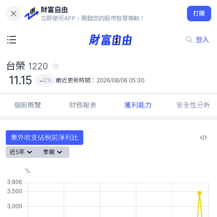
財富自由
台榮 1220
打開
11.15
0%
立即使用APP，開啟您的股市智慧導航！
登入
台榮
1220
11.15
0%
最近更新時間：
2026/08/06 05:30
個股概覽
財務報表
獲利能力
安全性分析
業外收支佔稅前淨利比
近5年
季報