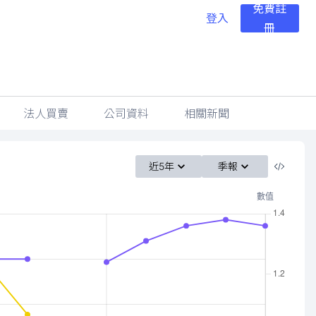
免費註
登入
冊
法人買賣
公司資料
相關新聞
近5年
季報