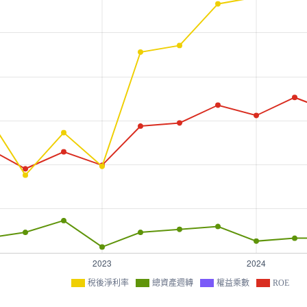
稅後淨利率
總資產週轉
權益乘數
ROE